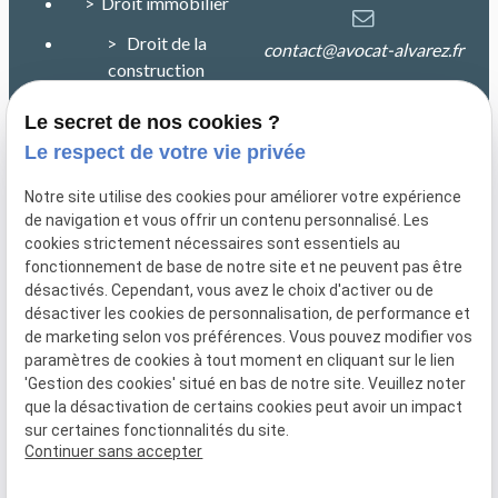
> Droit immobilier
> Droit de la
contact@avocat-alvarez.fr
construction
> Droit de la
Le secret de nos cookies ?
25 rue de la petite
responsabilité
Le respect de votre vie privée
Duranne Immeuble
CALYPSO
> Plan du site
Notre site utilise des cookies pour améliorer votre expérience
13100 Aix en Provence
de navigation et vous offrir un contenu personnalisé. Les
> Mentions légales
cookies strictement nécessaires sont essentiels au
fonctionnement de base de notre site et ne peuvent pas être
> Politique de
désactivés. Cependant, vous avez le choix d'activer ou de
confidentialité
désactiver les cookies de personnalisation, de performance et
de marketing selon vos préférences. Vous pouvez modifier vos
> Gestion des cookies
paramètres de cookies à tout moment en cliquant sur le lien
'Gestion des cookies' situé en bas de notre site. Veuillez noter
que la désactivation de certains cookies peut avoir un impact
sur certaines fonctionnalités du site.
Continuer sans accepter
Numéro de SIRET :
83382930200011