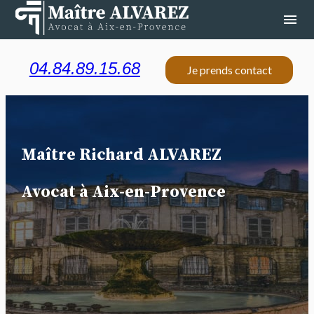
Panneau de gestion des cookies
menu
04.84.89.15.68
Je prends contact
Maître Richard ALVAREZ
Avocat à Aix-en-Provence