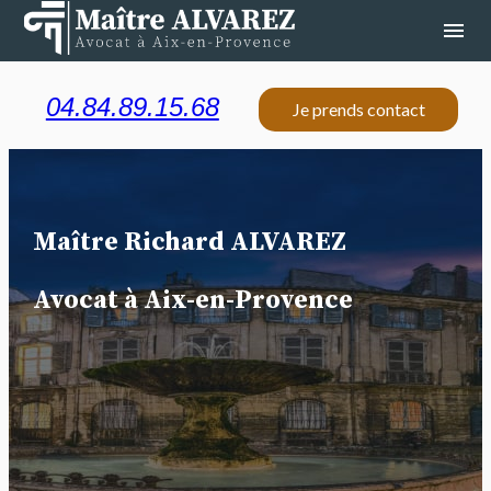
Panneau de gestion des cookies
menu
04.84.89.15.68
Je prends contact
Maître Richard ALVAREZ
Avocat à Aix-en-Provence