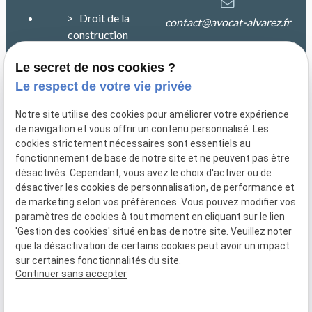
> Droit de la
contact@avocat-alvarez.fr
construction
> Droit de la
Le secret de nos cookies ?
25 rue de la petite
responsabilité
Le respect de votre vie privée
Duranne Immeuble
CALYPSO
> Plan du site
Notre site utilise des cookies pour améliorer votre expérience
13100 Aix en Provence
de navigation et vous offrir un contenu personnalisé. Les
> Mentions légales
cookies strictement nécessaires sont essentiels au
fonctionnement de base de notre site et ne peuvent pas être
> Politique de
désactivés. Cependant, vous avez le choix d'activer ou de
confidentialité
désactiver les cookies de personnalisation, de performance et
de marketing selon vos préférences. Vous pouvez modifier vos
> Gestion des cookies
paramètres de cookies à tout moment en cliquant sur le lien
'Gestion des cookies' situé en bas de notre site. Veuillez noter
que la désactivation de certains cookies peut avoir un impact
sur certaines fonctionnalités du site.
Continuer sans accepter
Numéro de SIRET :
83382930200011