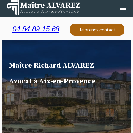
Panneau de gestion des cookies
menu
04.84.89.15.68
Je prends contact
Maître Richard ALVAREZ
Avocat à Aix-en-Provence