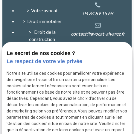
> Votre avocat
04.84.89.15.68
> Droit immobilier
> Droit de la
contact@avocat-alvarez.fr
construction
> Droit de la
Le secret de nos cookies ?
25 rue de la petite
responsabilité
Le respect de votre vie privée
Duranne Immeuble
CALYPSO
> Plan du site
Notre site utilise des cookies pour améliorer votre expérience
13100 Aix en Provence
de navigation et vous offrir un contenu personnalisé. Les
> Mentions légales
cookies strictement nécessaires sont essentiels au
fonctionnement de base de notre site et ne peuvent pas être
> Politique de
désactivés. Cependant, vous avez le choix d'activer ou de
confidentialité
désactiver les cookies de personnalisation, de performance et
de marketing selon vos préférences. Vous pouvez modifier vos
> Gestion des cookies
paramètres de cookies à tout moment en cliquant sur le lien
'Gestion des cookies' situé en bas de notre site. Veuillez noter
que la désactivation de certains cookies peut avoir un impact